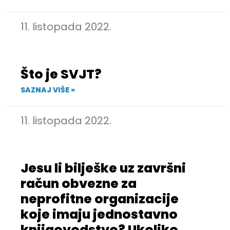
11. listopada 2022.
Što je SVJT?
SAZNAJ VIŠE »
11. listopada 2022.
Jesu li bilješke uz završni
račun obvezne za
neprofitne organizacije
koje imaju jednostavno
knjigovodstvo? Ukoliko