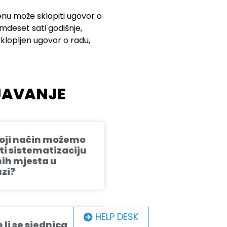
menu može sklopiti ugovor o
mdeset sati godišnje,
klopljen ugovor o radu,
JAVANJE
oji način možemo
iti sistematizaciju
ih mjesta u
zi?
HELP DESK
 li se sjednica