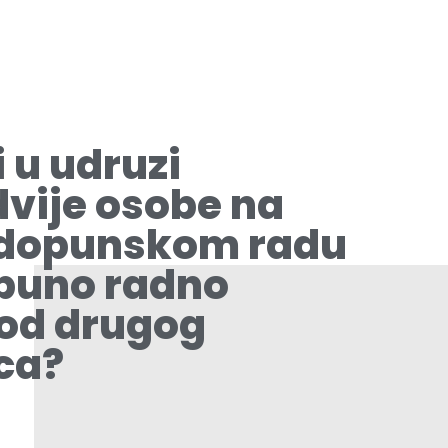
 u udruzi
 dvije osobe na
 dopunskom radu
 puno radno
kod drugog
ca?