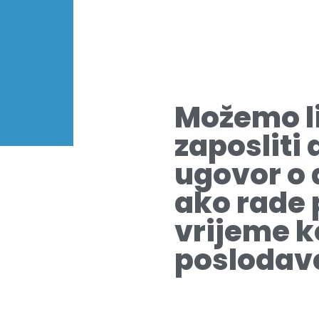
Možemo li
zaposliti
ugovor o
ako rade
vrijeme 
poslodav