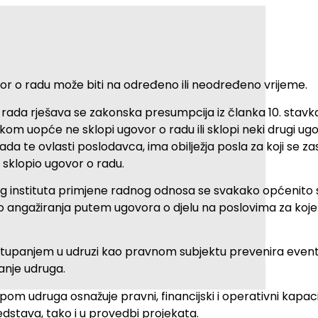
vor o radu može biti na određeno ili neodređeno vrijeme.
rada rješava se zakonska presumpcija iz članka 10. stavk
om uopće ne sklopi ugovor o radu ili sklopi neki drugi ug
 rada te ovlasti poslodavca, ima obilježja posla za koji se 
 sklopio ugovor o radu.
nstituta primjene radnog odnosa se svakako općenito 
o angažiranja putem ugovora o djelu na poslovima za koje 
stupanjem u udruzi kao pravnom subjektu prevenira event
nje udruga.
pom udruga osnažuje pravni, financijski i operativni kapac
edstava, tako i u provedbi projekata.