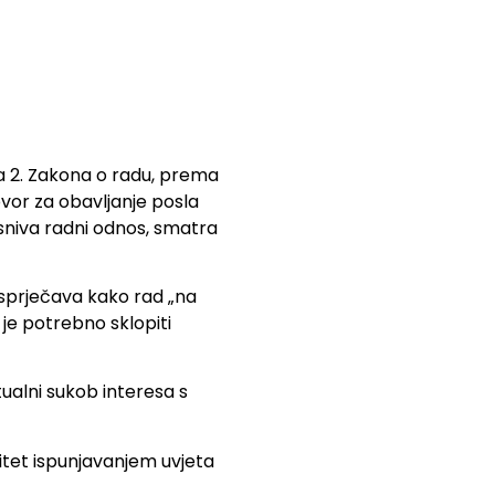
a 2. Zakona o radu, prema
ovor za obavljanje posla
zasniva radni odnos, smatra
sprječava kako rad „na
je potrebno sklopiti
ualni sukob interesa s
itet ispunjavanjem uvjeta