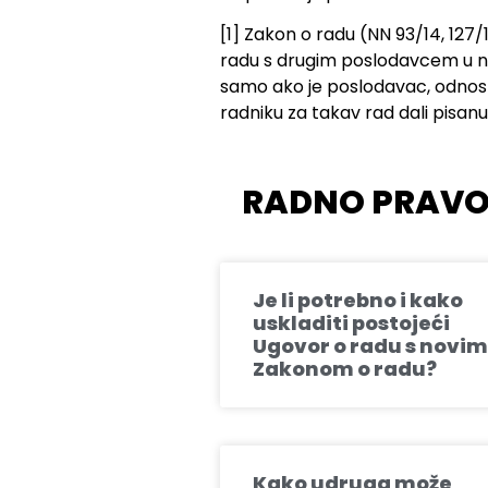
[1] Zakon o radu (NN 93/14, 127/
radu s drugim poslodavcem u na
samo ako je poslodavac, odnosn
radniku za takav rad dali pisanu
RADNO PRAVO,
Je li potrebno i kako
uskladiti postojeći
Ugovor o radu s novim
Zakonom o radu?
Kako udruga može