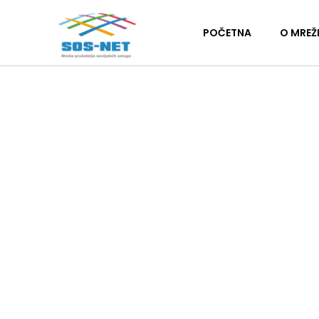
POČETNA
O MREŽ