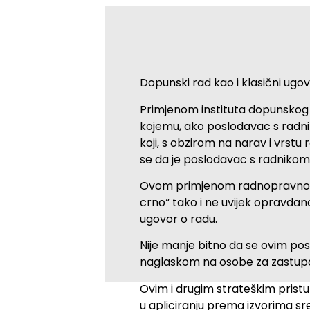
Dopunski rad kao i klasični ugo
Primjenom instituta dopunskog 
kojemu, ako poslodavac s radnik
koji, s obzirom na narav i vrstu
se da je poslodavac s radnikom
Ovom primjenom radnopravnog i
crno“ tako i ne uvijek opravdan
ugovor o radu.
Nije manje bitno da se ovim po
naglaskom na osobe za zastupa
Ovim i drugim strateškim pristu
u apliciranju prema izvorima sr