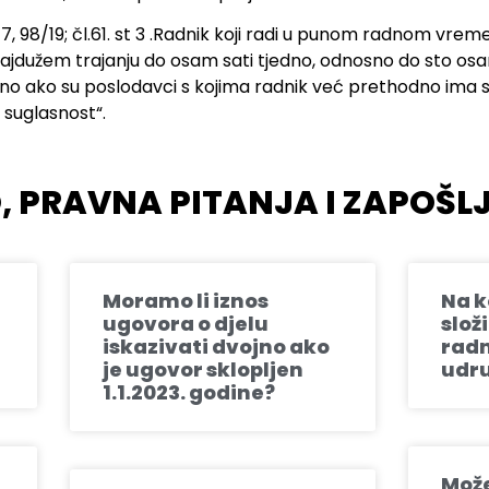
17, 98/19; čl.61. st 3 .Radnik koji radi u punom radnom vre
jdužem trajanju do osam sati tjedno, odnosno do sto osa
o ako su poslodavci s kojima radnik već prethodno ima s
 suglasnost“.
 PRAVNA PITANJA I ZAPOŠL
Moramo li iznos
Na k
ugovora o djelu
slož
iskazivati dvojno ako
radn
je ugovor sklopljen
udru
1.1.2023. godine?
Može