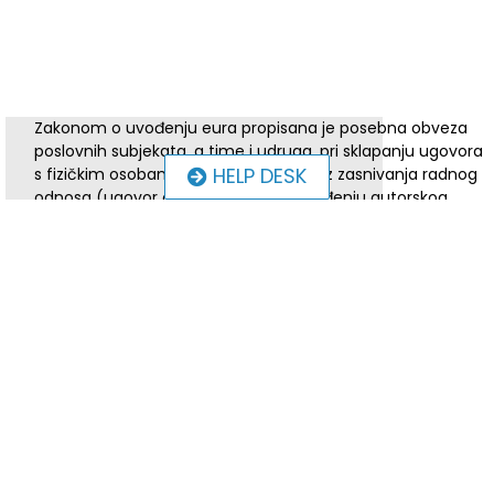
Zakonom o uvođenju eura propisana je posebna obveza
poslovnih subjekata, a time i udruga, pri sklapanju ugovora
HELP DESK
s fizičkim osobama koje angažiraju bez zasnivanja radnog
odnosa (ugovor o djelu, ugovor o izvođenju autorskog
djela, ugovor o prijenosu autorskih prava ili neki drugi
ugovor obveznog prava) da u razdoblju od 5.rujna 2022. do
31.12.2023. za navedene ugovore, stranke su dužne u dvije
valute navesti iznos koji će se fizičkoj osobi isplatiti na
račun. Ugovorom mora biti naveden konverzijski tečaj po
kojemu su ugovoreni iznosi preračunati u drugu valutu.
Do 31. prosinca 2022. isplata u kunama, a od 1. siječnja
2023. u eurima, neovisno o tome kad je sklopljen ugovor.
Sklopljeni ugovori o djelu u razdoblju 5. rujna 2022. do 31.
prosinca 2023 ugovaraju se naknade u bruto iznosu, ali se
moraju navesti i neto iznos primitka.