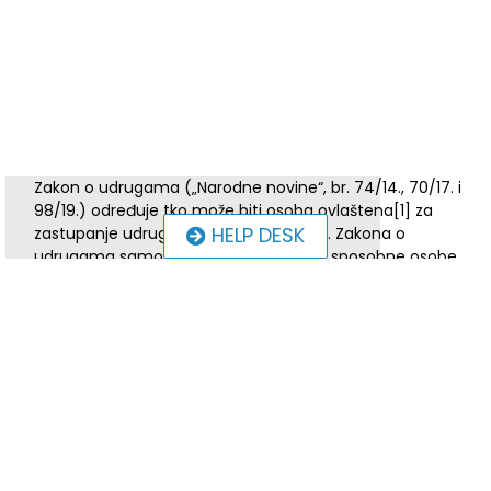
Zakon o udrugama („Narodne novine“, br. 74/14., 70/17. i
98/19.) određuje tko može biti osoba ovlaštena[1] za
HELP DESK
zastupanje udruge, a to su prema čl. 11. Zakona o
udrugama samo punoljetne, poslovno sposobne osobe
ako im poslovna sposobnost nije oduzeta u dijelu sklapanja
pravnih poslova. Statut udruge mora sadržavati odredbe o
mandatu tijela udruge, načinu sazivanja skupštine u
slučaju prestanka mandata.
Odluku tko će biti osoba ovlaštena za zastupanje udruge i
koliko osoba, zakonodavac je stavio u kompetenciju
skupštine udruge, koja prema čl. 18. st. 1. al. 2. Zakona o
udrugama bira i razrješava osobe ovlaštene za zastupanje,
osim ako statutom nije propisano da osobe ovlaštene za