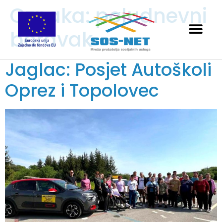
Oznaka:
poludnevni
boravak
Jaglac: Posjet Autoškoli
Oprez i Topolovec