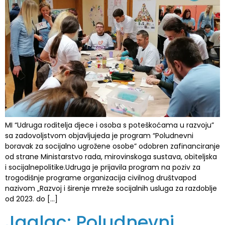
MI “Udruga roditelja djece i osoba s poteškoćama u razvoju”
sa zadovoljstvom objavljujeda je program “Poludnevni
boravak za socijalno ugrožene osobe” odobren zafinanciranje
od strane Ministarstvo rada, mirovinskoga sustava, obiteljska
i socijalnepolitike.Udruga je prijavila program na poziv za
trogodišnje programe organizacija civilnog društvapod
nazivom „Razvoj i širenje mreže socijalnih usluga za razdoblje
od 2023. do […]
Jaglac: Poludnevni