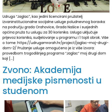
Udruga “Jaglac”, kao jedini licencirani pružatelj
izvaninstitucionalne socijalne usluge poludnevnog boravka
na području grada Orahovice, Grada Našice i susjednih
općina pruža tu uslugu za 30 korisnika. Usluga uključuje
prijevoz korisnika, sudjelovanje u programu i 1 topli obrok. Više
o tome: https://udrugamrorah.hr/project/jaglac-moj-drugi-
dom-2/ Pružanje usluge omogućeno je iz više izvora:
provedbom trogodišnjeg programa “Jaglac” moj drugi dom
koji […]
Zvono: Akademija
medijske pismenosti u
studenom