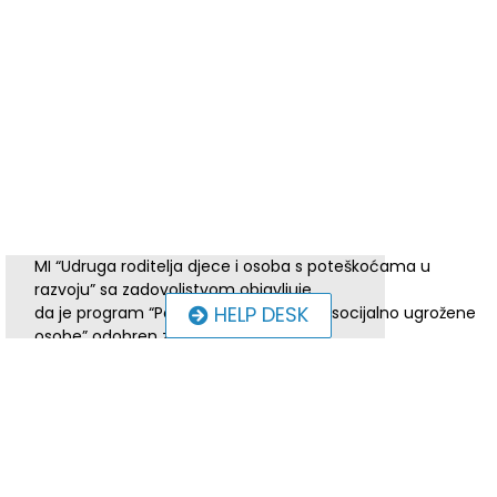
MI “Udruga roditelja djece i osoba s poteškoćama u
razvoju” sa zadovoljstvom objavljuje
HELP DESK
da je program “Poludnevni boravak za socijalno ugrožene
osobe” odobren za
financiranje od strane Ministarstvo rada, mirovinskoga
sustava, obiteljska i socijalne
politike.
Udruga je prijavila program na poziv za trogodišnje
programe organizacija civilnog društva
pod nazivom „Razvoj i širenje mreže socijalnih usluga za