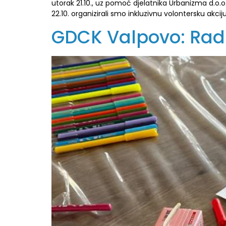
utorak 21.10., uz pomoć djelatnika Urbanizma d.o.o
22.10. organizirali smo inkluzivnu volontersku akcij
GDCK Valpovo: Radio