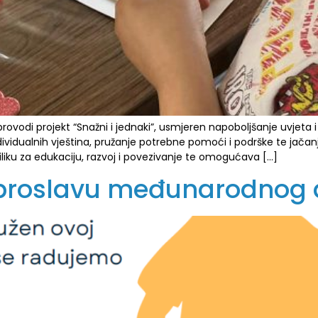
vodi projekt “Snažni i jednaki”, usmjeren napoboljšanje uvjeta i
ividualnih vještina, pružanje potrebne pomoći i podrške te jačanje
riliku za edukaciju, razvoj i povezivanje te omogućava […]
a proslavu međunarodnog 