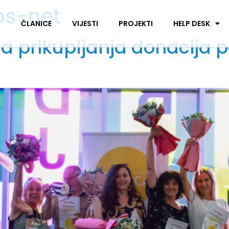
os-net
I
ČLANICE
VIJESTI
PROJEKTI
HELP DESK
a prikupljanja donacija 