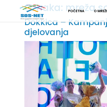
Oznaka:
mreža s
POČETNA
O MREŽ
Dokkica – Kampanj
djelovanja