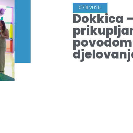
07.11.2025.
Dokkica 
prikuplja
povodom 
djelovanj