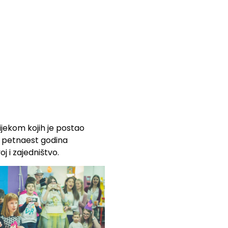
ijekom kojih je postao
vo petnaest godina
j i zajedništvo.