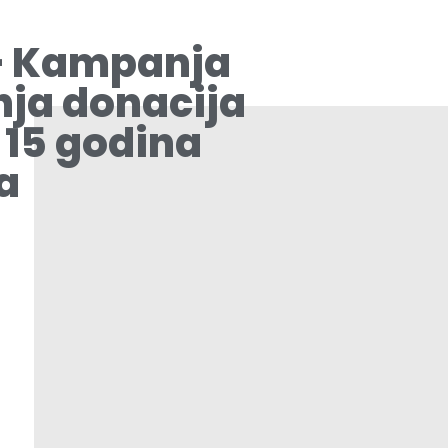
– Kampanja
nja donacija
15 godina
a