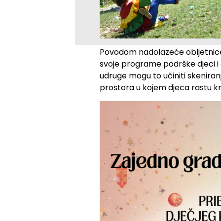
Povodom nadolazeće obljetnice,
svoje programe podrške djeci i o
udruge mogu to učiniti skenira
prostora u kojem djeca rastu kro