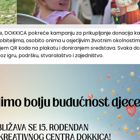
 DOKKICA pokreće kampanju za prikupljanje donacija kako
biteljima, osobito onima u osjetljivim životnim okolnostima.
njem QR koda na plakatu i doniranjem sredstava. Svaka do
z igru, podršku, stvaralaštvo i zajedništvo.