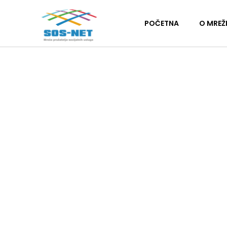
POČETNA
O MREŽ