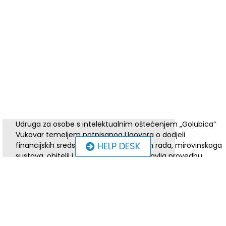
Udruga za osobe s intelektualnim oštećenjem „Golubica“
Vukovar temeljem potpisanog Ugovora o dodjeli
HELP DESK
financijskih sredstava sa Ministarstvom rada, mirovinskoga
sustava, obitelji i socijalne politike nastavlja provedbu
trogodišnjeg programa pod nazivom „MOŽEMO I MI III“ –
„Razvoj i širenje mreže socijalnih usluga za razdoblje 2023.
do 2025.“ i u slijedećem trogodišnjem razdoblju, a program
će se provoditi u razdoblju od 01.06.2023. do 31.05.2026.
godine.