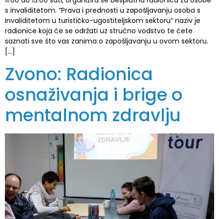
11:00 do 13:00 sati, organizira se besplatna radionica za osobe
s invaliditetom. “Prava i prednosti u zapošljavanju osoba s
invaliditetom u turističko-ugostiteljskom sektoru” naziv je
radionice koja će se održati uz stručno vodstvo te ćete
saznati sve što vas zanima o zapošljavanju u ovom sektoru.
[…]
Zvono: Radionica
osnaživanja i brige o
mentalnom zdravlju