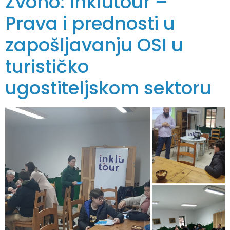
Zvono: Inklutour –
Prava i prednosti u
zapošljavanju OSI u
turističko
ugostiteljskom sektoru