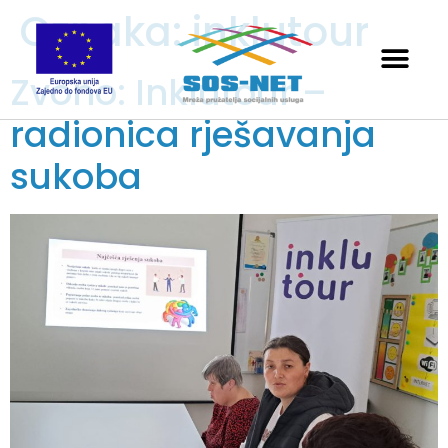
Oznaka:
inklutour
Zvono: Inklutour –
radionica rješavanja
sukoba