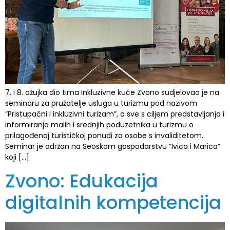
7. i 8. ožujka dio tima Inkluzivne kuće Zvono sudjelovao je na
seminaru za pružatelje usluga u turizmu pod nazivom
“Pristupačni i inkluzivni turizam”, a sve s ciljem predstavljanja i
informiranja malih i srednjih poduzetnika u turizmu o
prilagođenoj turističkoj ponudi za osobe s invaliditetom.
Seminar je održan na Seoskom gospodarstvu “Ivica i Marica”
koji […]
Zvono: Edukacija
digitalnih kompetencija