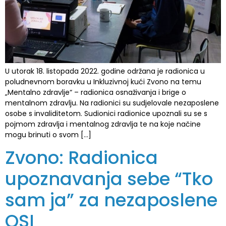
U utorak 18. listopada 2022. godine održana je radionica u
poludnevnom boravku u Inkluzivnoj kući Zvono na temu
„Mentalno zdravlje“ – radionica osnaživanja i brige o
mentalnom zdravlju. Na radionici su sudjelovale nezaposlene
osobe s invaliditetom. Sudionici radionice upoznali su se s
pojmom zdravlja i mentalnog zdravlja te na koje načine
mogu brinuti o svom […]
Zvono: Radionica
upoznavanja sebe “Tko
sam ja” za nezaposlene
OSI