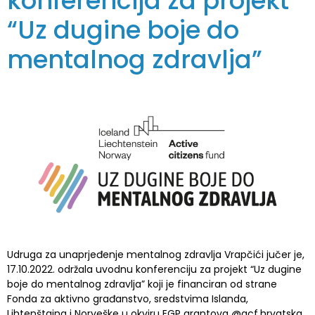
konferencija za projekt
“Uz dugine boje do
mentalnog zdravlja”
Udruga za unaprjeđenje mentalnog zdravlja Vrapčići jučer je,
17.10.2022. održala uvodnu konferenciju za projekt “Uz dugine
boje do mentalnog zdravlja” koji je financiran od strane
Fonda za aktivno građanstvo, sredstvima Islanda,
Lihtenštajna i Norveške u okviru EGP grantova @acf.hrvatska,