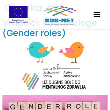
Oznaka:
acf
Vrapčići: Rodne uloge
(Gender roles)