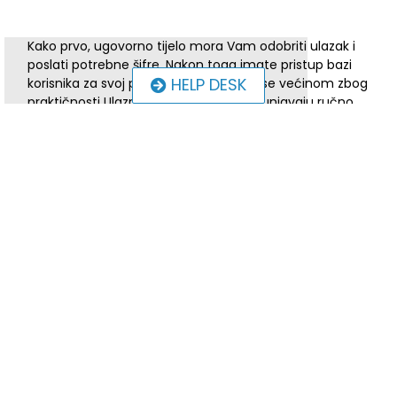
Kako prvo, ugovorno tijelo mora Vam odobriti ulazak i
poslati potrebne šifre. Nakon toga imate pristup bazi
HELP DESK
korisnika za svoj projekt. S obzirom da se većinom zbog
praktičnosti Ulazni i Izlazni obrasci popunjavaju ručno
(sami korisnici ili ako su u pitanju maloljetnici njihovi
roditelji/staratelji), onda se u OPULJP sustav unose njihovi
podatci kako su isti i prikupljeni poštujući potrebne
projektne datume.
Sve upute o korištenju OPULJP sustava i unošenja baze
korisnika nalaze se u samome sustavu kada mu pristupite
ili putem UPUTA NOSITELJIMA PROJEKTA ZA PRIKUPLJANJE I
OBRADU PODATAKA U OKVIRU PROVEDBE OPERATIVNOG
PROGRAMA UČINKOVITI LJUDSKI POTENCIJALI 2014.-2020.
(nalazi se u prilogu).
Za sve nedoumice i nejasnoće, savjetujemo kontaktirati
imenovanu osobu za kontrolu projekta iz Ugovornog tijela.
Upute-nositeljima-projelata-OPULJP
Preuzmi