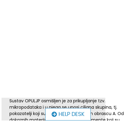
Sustav OPULJP osmišljen je za prikupljanje tzv.
mikropodataka i u njega se unosi ciljana skupina, tj.
HELP DESK
pokazatelji koji su navedeni u Prijavnom obrascu A. Od
dokaznih materijala prilažete one dokumente koji su
propisani Javnim pozivom, odnosno koji su navedeni u
Ugovoru koji ste sklopili s PT2. Obično su to dokazi o