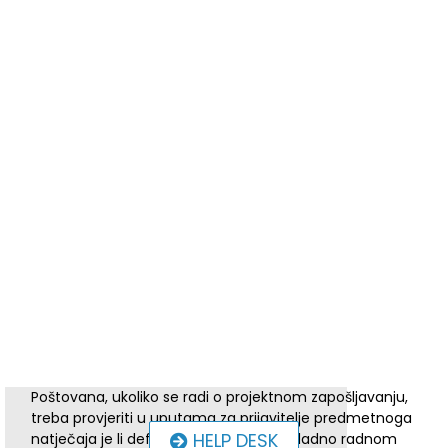
Poštovana, ukoliko se radi o projektnom zapošljavanju,
treba provjeriti u uputama za prijavitelje predmetnoga
HELP DESK
natječaja je li definiran iznos plaće sukladno radnom