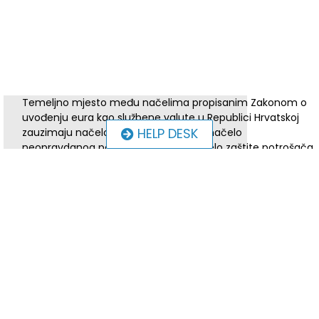
Temeljno mjesto među načelima propisanim Zakonom o
uvođenju eura kao službene valute u Republici Hrvatskoj
HELP DESK
zauzimaju načelo zaštite potrošača i načelo
neopravdanog povećanja cijena. Načelo zaštite potrošača
propisuje kako potrošač ne smije biti u financijski
nepovoljnijem položaju nego što bi bio da euro nije uveden
kao službena valuta u Republici Hrvatskoj, a načelo
zabrane neopravdanog povećanja cijena da se pri
uvođenju eura ne smiju povećati cijene robe ili usluge
prema potrošačima bez opravdanog razloga. Opravdani
razlog znači da je došlo i do povećanja troškova da bi se
određena usluga izvršile.
To znači da poslovnim subjektima nije zabranjeno podizati
cijene proizvoda i usluga ako za podizanje cijena imaju
opravdani razlog koji mogu dokumentirati odnosno