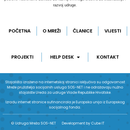
razvoj udruge.
POČETNA
O MREŽI
ČLANICE
VIJESTI
PROJEKTI
HELP DESK
KONTAKT
Stajališta izražena na internetskoj stranici isključiva su odgovornost
Mreže pružatelja socijalnih usluga SOS-NET i ne odražavaju nužno
stajalište Ureda za udruge Vlade Republike Hrvatske.
Izradu internet stranice sufinancirala je Europska unija iz Europskog
socijalnog fonda.
© Udruga Mreža SOS-NET
Development by Cube IT