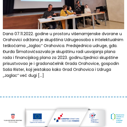
Dana 07.11.2022. godine u prostoru višenamjenske dvorane u
Orahovici održana je skupština Udrugeosoba s intelektualnim
teškoćama „Jaglac“ Orahovica. Predsjednica udruge, gđa.
Đurđa Šimatovićsazvala je skupštinu radi usvajanja plana
rada i financijskog plana za 2023. godinu.Sjednici skupštine
prisustvovao je i gradonačelnik Grada Orahovice, gospodin
Saša Rister, koji jeistakao kako Grad Orahovica i Udruga
„Jaglac“ već dugi […]