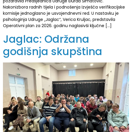
pozdravila Predsjednica Udruge Đurđa Šimatović.
Nakonizbora radnih tijela i podnošenja Izvješća verifikacijske
komisije jednoglasno je usvojendnevni red. U nastavku je
psihologinja Udruge „Jaglac“, Verica Kruljac, predstavila
Operativni plan za 2026. godinu naglasivši ključne […]
Jaglac: Održana
godišnja skupština