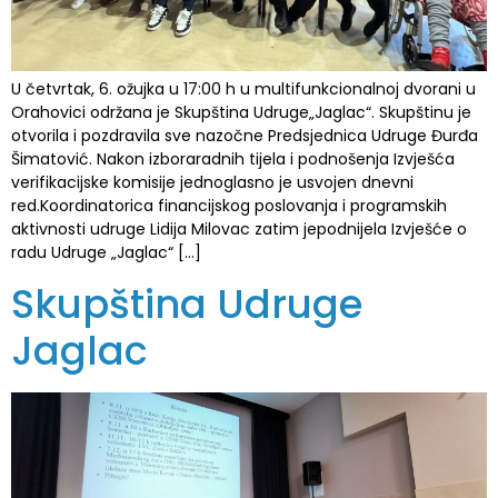
U četvrtak, 6. ožujka u 17:00 h u multifunkcionalnoj dvorani u
Orahovici održana je Skupština Udruge„Jaglac“. Skupštinu je
otvorila i pozdravila sve nazočne Predsjednica Udruge Đurđa
Šimatović. Nakon izboraradnih tijela i podnošenja Izvješća
verifikacijske komisije jednoglasno je usvojen dnevni
red.Koordinatorica financijskog poslovanja i programskih
aktivnosti udruge Lidija Milovac zatim jepodnijela Izvješće o
radu Udruge „Jaglac“ […]
Skupština Udruge
Jaglac