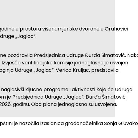
 godine u prostoru višenamjenske dvorane u Orahovici
druge „Jaglac“.
zočne pozdravila Predsjednica Udruge Đurđa Šimatović. Nak
 Izvješća verifikacijske komisije jednoglasno je usvojen
oginja Udruge „Jaglac“, Verica Kruljac, predstavila
 naglasivši ključne programe i aktivnosti koje će Udruga
otom je Predsjednica Udruge „Jaglac“, Đurđa Šimatović,
a 2026. godinu. Oba plana jednoglasno su usvojena.
štini je nazočila izaslanica gradonačelnika Sonja Gluvako