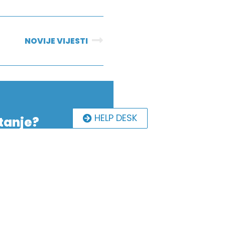
NOVIJE VIJESTI
HELP DESK
tanje?
ć i podršku, podrška i
pecifičnih za poslovanje i
irana podrška i prostor
ve. Čak osam stručnjaka
aznih kategorija kao što
nja i zapošljavanje, javna
pravljanje, volonterstvo