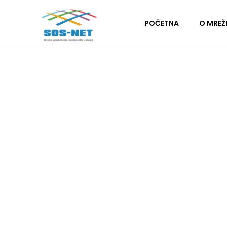
POČETNA
O MREŽ