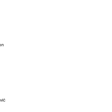
on
vić