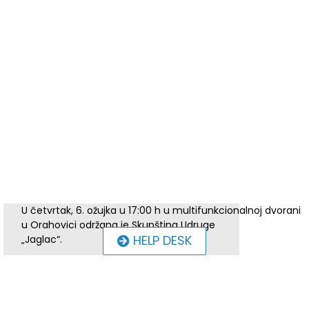
U četvrtak, 6. ožujka u 17:00 h u multifunkcionalnoj dvorani
u Orahovici održana je Skupština Udruge
HELP DESK
„Jaglac“.
Skupštinu je otvorila i pozdravila sve nazočne Predsjednica
Udruge Đurđa Šimatović. Nakon izbora
radnih tijela i podnošenja Izvješća verifikacijske komisije