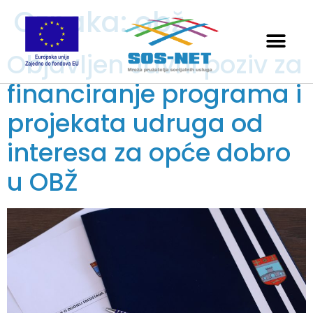
Oznaka:
obž
Objavljen Javni poziv za
financiranje programa i
projekata udruga od
interesa za opće dobro
u OBŽ