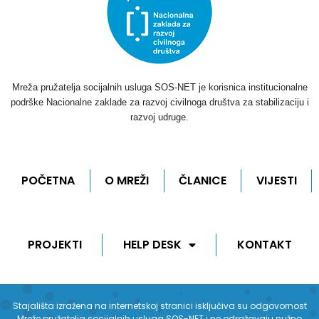
Mreža pružatelja socijalnih usluga SOS-NET je korisnica institucionalne
podrške Nacionalne zaklade za razvoj civilnoga društva za stabilizaciju i
razvoj udruge.
POČETNA
O MREŽI
ČLANICE
VIJESTI
PROJEKTI
HELP DESK
KONTAKT
Stajališta izražena na internetskoj stranici isključiva su odgovornost
Mreže pružatelja socijalnih usluga SOS-NET i ne odražavaju nužno