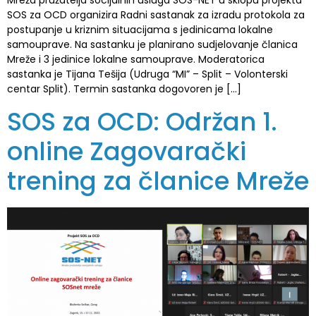
Mreža pružatelja socijalnih usluga SOS-NET u sklopu projekta
SOS za OCD organizira Radni sastanak za izradu protokola za
postupanje u kriznim situacijama s jedinicama lokalne
samouprave. Na sastanku je planirano sudjelovanje članica
Mreže i 3 jedinice lokalne samouprave. Moderatorica
sastanka je Tijana Tešija (Udruga “MI” – Split – Volonterski
centar Split). Termin sastanka dogovoren je […]
SOS za OCD: Održan 1.
online Zagovarački
trening za članice Mreže