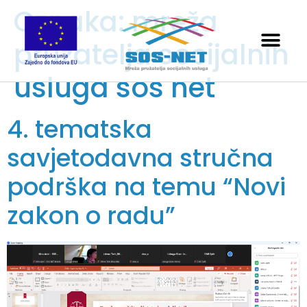
Oznaka:
mreža
pružatelja socijalnih
usluga sos net
4. tematska
savjetodavna stručna
podrška na temu “Novi
zakon o radu”