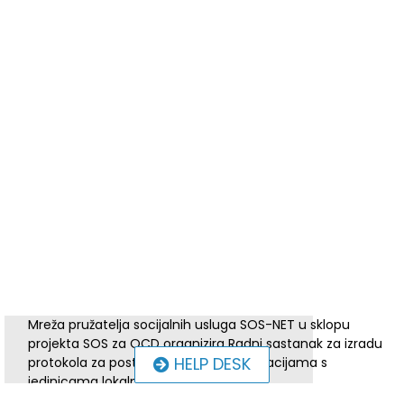
Mreža pružatelja socijalnih usluga SOS-NET u sklopu
projekta SOS za OCD organizira Radni sastanak za izradu
HELP DESK
protokola za postupanje u kriznim situacijama s
jedinicama lokalne samouprave.