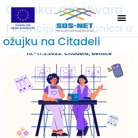
Oznaka:
mochvara
Financijska radionica u
ožujku na Citadeli