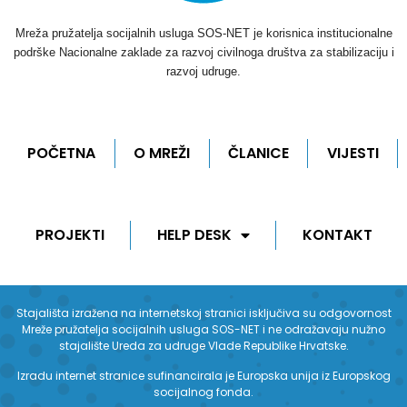
Mreža pružatelja socijalnih usluga SOS-NET je korisnica institucionalne
podrške Nacionalne zaklade za razvoj civilnoga društva za stabilizaciju i
razvoj udruge.
POČETNA
O MREŽI
ČLANICE
VIJESTI
PROJEKTI
HELP DESK
KONTAKT
Stajališta izražena na internetskoj stranici isključiva su odgovornost
Mreže pružatelja socijalnih usluga SOS-NET i ne odražavaju nužno
stajalište Ureda za udruge Vlade Republike Hrvatske.
Izradu internet stranice sufinancirala je Europska unija iz Europskog
socijalnog fonda.