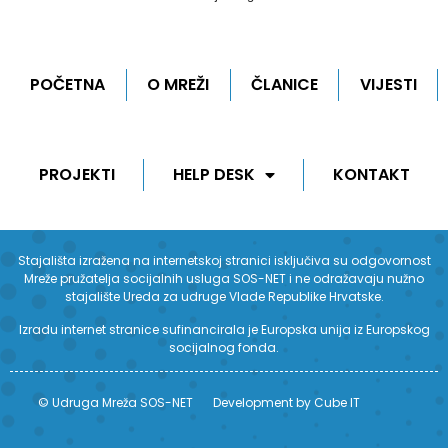
POČETNA
O MREŽI
ČLANICE
VIJESTI
PROJEKTI
HELP DESK
KONTAKT
Stajališta izražena na internetskoj stranici isključiva su odgovornost
Mreže pružatelja socijalnih usluga SOS-NET i ne odražavaju nužno
stajalište Ureda za udruge Vlade Republike Hrvatske.
Izradu internet stranice sufinancirala je Europska unija iz Europskog
socijalnog fonda.
© Udruga Mreža SOS-NET
Development by Cube IT