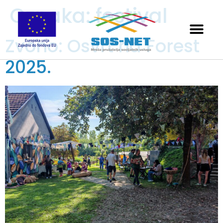
Oznaka:
festival
Zvono: Osvrt na Forest
2025.