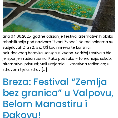
ana 04.06.2025. godine održan je festival alternativnih oblika
rehabilitacije pod nazivom “Zvoni Zvono”. Na radionicama su
sudjelovali 2. a i 2. b iz OŠ Ladimirevci te korisnici
poludnevnog boravka udruge IK Zvono. Sadržaj festivala bio
je ispunjen radionicama: Ruku pod ruku – tolerancija, sukob,
alternativni pristupi; Mali umjetnici – kreativna radionica; U
zdravom tijelu, zdrav […]
Breza: Festival “Zemlja
bez granica” u Valpovu,
Belom Manastiru i
Đakovu!