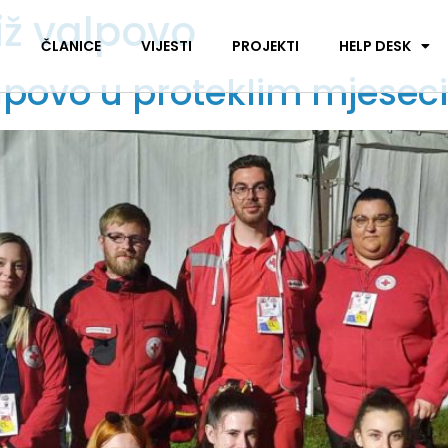
riž valpovo
I
ČLANICE
VIJESTI
PROJEKTI
HELP DESK
lpovo u proteklim mjese