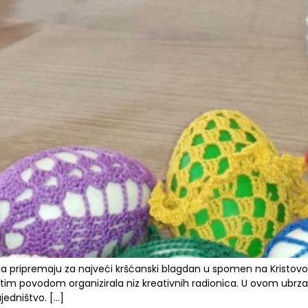
a pripremaju za najveći kršćanski blagdan u spomen na Kristovo u
 tim povodom organizirala niz kreativnih radionica. U ovom ubrza
jedništvo. […]