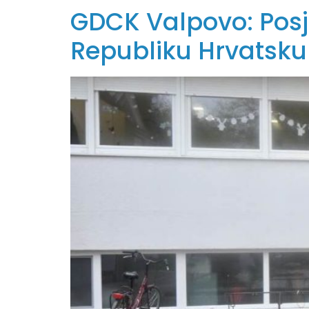
GDCK Valpovo: Posj
Republiku Hrvatsku