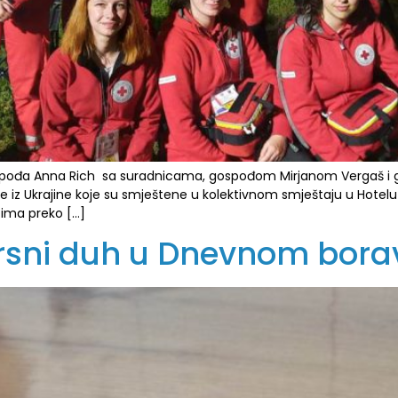
spođa Anna Rich sa suradnicama, gospođom Mirjanom Vergaš i go
obe iz Ukrajine koje su smještene u kolektivnom smještaju u Hotel
 ima preko […]
rsni duh u Dnevnom bora