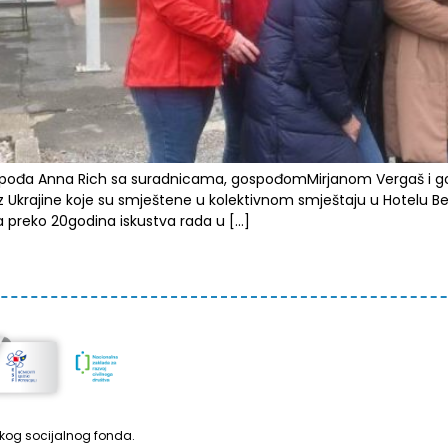
pođa Anna Rich sa suradnicama, gospođomMirjanom Vergaš i gosp
 iz Ukrajine koje su smještene u kolektivnom smještaju u Hotelu 
a preko 20godina iskustva rada u […]
pskog socijalnog fonda.