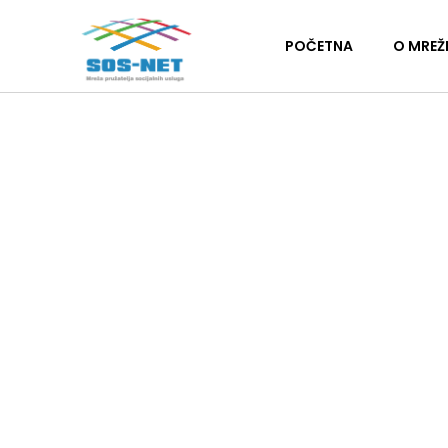
POČETNA
O MREŽ