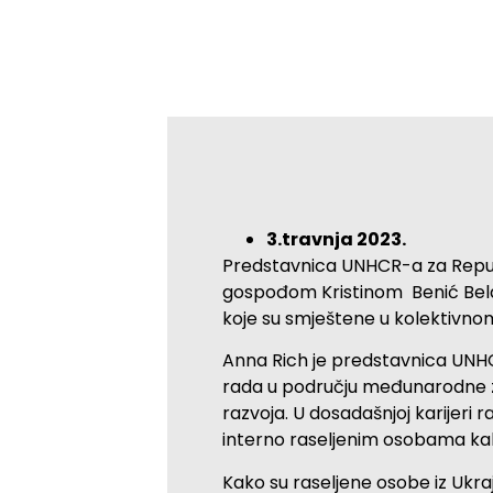
3.travnja 2023.
Predstavnica UNHCR-a za Repu
gospođom Kristinom Benić Belavić
koje su smještene u kolektivnom
Anna Rich je predstavnica UNHC
rada u području međunarodne zašt
razvoja. U dosadašnjoj karijeri r
interno raseljenim osobama kako
Kako su raseljene osobe iz Ukraji