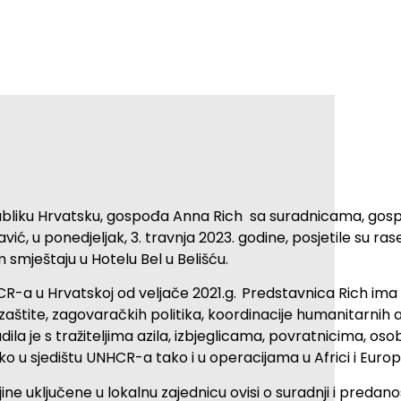
bliku Hrvatsku, gospođa Anna Rich sa suradnicama, gos
, u ponedjeljak, 3. travnja 2023. godine, posjetile su ras
 smještaju u Hotelu Bel u Belišću.
R-a u Hrvatskoj od veljače 2021.g. Predstavnica Rich ima
ite, zagovaračkih politika, koordinacije humanitarnih akti
adila je s tražiteljima azila, izbjeglicama, povratnicima, o
 u sjedištu UNHCR-a tako i u operacijama u Africi i Europ
ne uključene u lokalnu zajednicu ovisi o suradnji i predanost