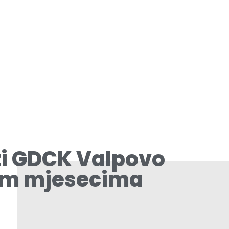
ti GDCK Valpovo
lim mjesecima