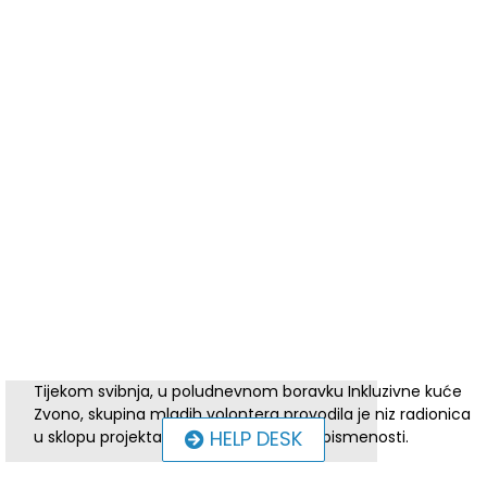
Tijekom svibnja, u poludnevnom boravku Inkluzivne kuće
Zvono, skupina mladih volontera provodila je niz radionica
HELP DESK
u sklopu projekta Akademija medijske pismenosti.
Radionice su se održavale svake srijede u poludnevnom