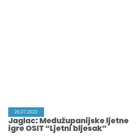
26.07.2023.
Jaglac: Međužupanijske ljetne
igre OSIT “Ljetni bljesak”