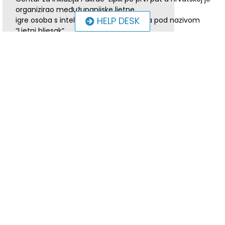
organizirao međužupanijske ljetne
HELP DESK
igre osoba s intelektualnim teškoćama pod nazivom
“Ljetni bljesak”.
Na ovom sportskom susretu je sudjelovalo 11 udruga iz
različitih županija, natjecali su se u 5
disciplina ; voda iznad glave, gađanje u koš lopticama
poredanim po bojama, slalom između
bova, gađanje lopticama u krugove i štafeta u bazenu.
Sudjelovala je i naša Udruga osoba s intelektualnim
teškoćama „Jaglac“ Orahovica, te
osvojila prvo mjesto.
Najjača disciplina nam je bila voda iznad glave, u kojoj smo
napunili bure više nego duplo od
ostalih natjecatelja u kratkom vremenu.
Naši natjecatelji, ujedno najzaslužniji za pobjedu su: Davor
Hlavati, Mihael Stanić, Josip
Šimatović, Valerija Cukor i Kristina Odobašić.
Davor nam je bio ujedno voditelj ekipe te rekao: „Najviše mi
se svidjela disciplina gađanje
loptica u koš poredanim po bojama.
Natjecanje mi je bilo super, vidio sam neke stare prijatelje i