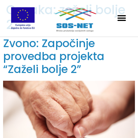
Oznaka:
zeželi bolje
2
Zvono: Započinje
provedba projekta
“Zaželi bolje 2”