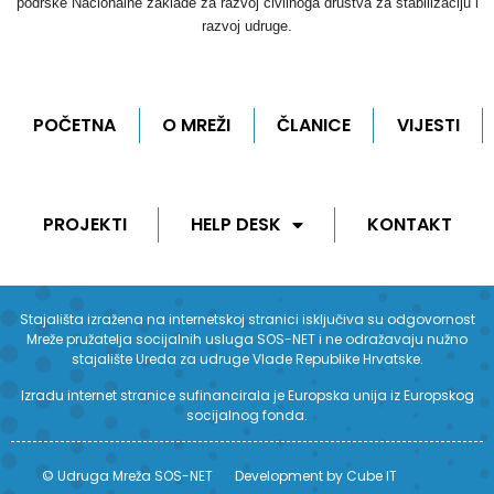
podrške Nacionalne zaklade za razvoj civilnoga društva za stabilizaciju i
razvoj udruge.
POČETNA
O MREŽI
ČLANICE
VIJESTI
PROJEKTI
HELP DESK
KONTAKT
Stajališta izražena na internetskoj stranici isključiva su odgovornost
Mreže pružatelja socijalnih usluga SOS-NET i ne odražavaju nužno
stajalište Ureda za udruge Vlade Republike Hrvatske.
Izradu internet stranice sufinancirala je Europska unija iz Europskog
socijalnog fonda.
© Udruga Mreža SOS-NET
Development by Cube IT