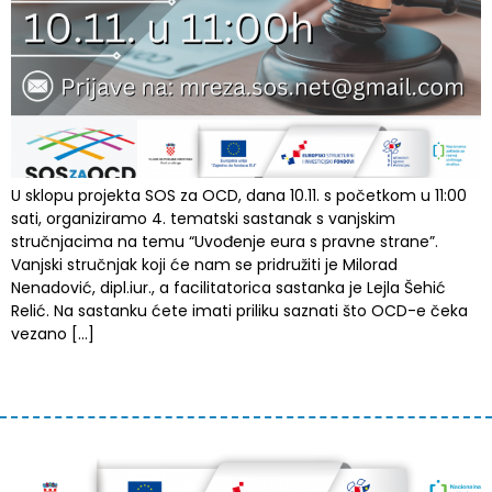
U sklopu projekta SOS za OCD, dana 10.11. s početkom u 11:00
sati, organiziramo 4. tematski sastanak s vanjskim
stručnjacima na temu “Uvođenje eura s pravne strane”.
Vanjski stručnjak koji će nam se pridružiti je Milorad
Nenadović, dipl.iur., a facilitatorica sastanka je Lejla Šehić
Relić. Na sastanku ćete imati priliku saznati što OCD-e čeka
vezano […]