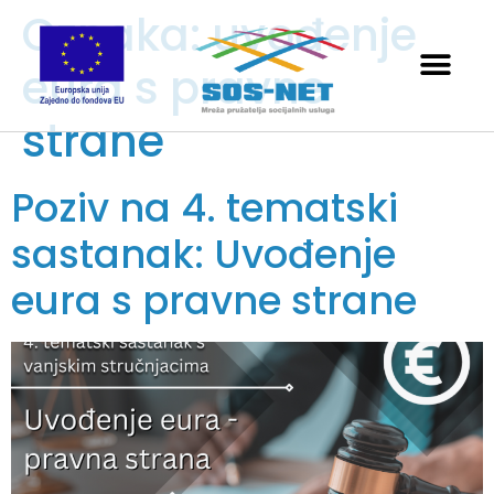
Oznaka:
uvođenje
eura s pravne
strane
Poziv na 4. tematski
sastanak: Uvođenje
eura s pravne strane