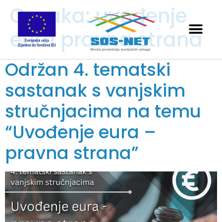
Oznaka:
uvođenje
eura pravna strana
Održan 4. tematski
sastanak s vanjskim
stručnjacima na temu
“Uvođenje eura –
pravna strana”