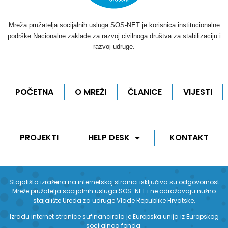
Mreža pružatelja socijalnih usluga SOS-NET je korisnica institucionalne
podrške Nacionalne zaklade za razvoj civilnoga društva za stabilizaciju i
razvoj udruge.
POČETNA
O MREŽI
ČLANICE
VIJESTI
PROJEKTI
HELP DESK
KONTAKT
Stajališta izražena na internetskoj stranici isključiva su odgovornost
Mreže pružatelja socijalnih usluga SOS-NET i ne odražavaju nužno
stajalište Ureda za udruge Vlade Republike Hrvatske.
Izradu internet stranice sufinancirala je Europska unija iz Europskog
socijalnog fonda.