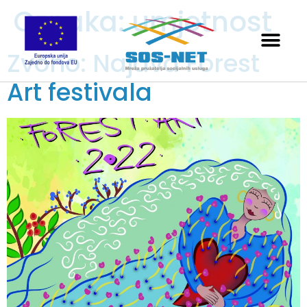
Oznaka:
umjetnost
Zvono: Najava Forest
Art festivala