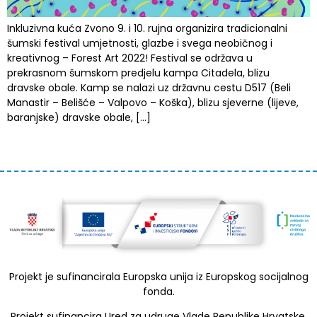
Inkluzivna kuća Zvono 9. i 10. rujna organizira tradicionalni
šumski festival umjetnosti, glazbe i svega neobičnog i
kreativnog – Forest Art 2022! Festival se održava u
prekrasnom šumskom predjelu kampa Citadela, blizu
dravske obale. Kamp se nalazi uz državnu cestu D517 (Beli
Manastir – Belišće – Valpovo – Koška), blizu sjeverne (lijeve,
baranjske) dravske obale, […]
Projekt je sufinancirala Europska unija iz Europskog socijalnog
fonda.
Projekt sufinancira Ured za udruge Vlade Republike Hrvatske.