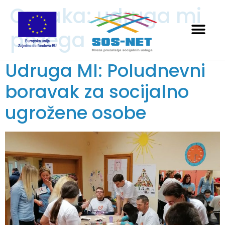
Oznaka:
udruga mi
požega
Udruga MI: Poludnevni
boravak za socijalno
ugrožene osobe