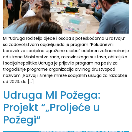
MI “Udruga roditelja djece i osoba s poteškoćama u razvoju”
sa zadovoljstvom objavljujeda je program “Poludnevni
boravak za socijalno ugrožene osobe” odobren zafinanciranje
od strane Ministarstvo rada, mirovinskoga sustava, obiteljska
i socijalnepolitike.Udruga je prijavila program na poziv za
trogodišnje programe organizacija civilnog društvapod
nazivom „Razvoj i širenje mreže socijalnih usluga za razdoblje
od 2023. do […]
Udruga MI Požega:
Projekt “„Proljeće u
Požegi“