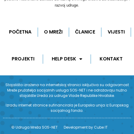
razvoj udruge.
POČETNA
O MREŽI
ČLANICE
VIJESTI
PROJEKTI
HELP DESK
KONTAKT
Stajališta izražena na internetskoj stranici isključiva su odgovornost
Mreže pružatelja socijalnih usluga SOS-NET i ne odražavaju nužno
stajalište Ureda za udruge Vlade Republike Hrvatske.
Izradu internet stranice sufinancirala je Europska unija iz Europskog
socijalnog fonda.
© Udruga Mreža SOS-NET
Development by Cube IT