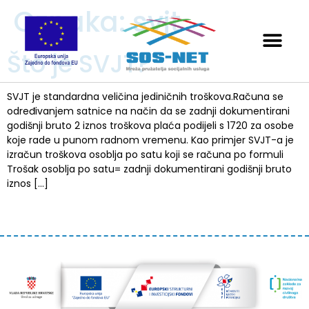
Oznaka:
svjt
Što je SVJT?
SVJT je standardna veličina jediničnih troškova.Računa se
određivanjem satnice na način da se zadnji dokumentirani
godišnji bruto 2 iznos troškova plaća podijeli s 1720 za osobe
koje rade u punom radnom vremenu. Kao primjer SVJT-a je
izračun troškova osoblja po satu koji se računa po formuli
Trošak osoblja po satu= zadnji dokumentirani godišnji bruto
iznos […]