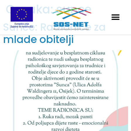
Oznaka:
sunce
Sunce: Radionice za
mlade obitelji