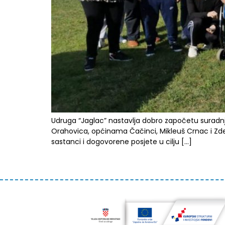
Udruga “Jaglac” nastavlja dobro započetu suradnj
Orahovica, općinama Čačinci, Mikleuš Crnac i Zde
sastanci i dogovorene posjete u cilju […]