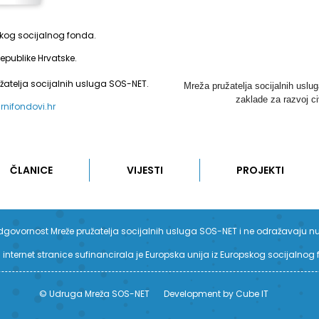
pskog socijalnog fonda.
epublike Hrvatske.
užatelja socijalnih usluga SOS-NET.
Mreža pružatelja socijalnih uslu
zaklade za razvoj ci
urnifondovi.hr
ČLANICE
VIJESTI
PROJEKTI
su odgovornost Mreže pružatelja socijalnih usluga SOS-NET i ne odražavaju n
 internet stranice sufinancirala je Europska unija iz Europskog socijalnog
© Udruga Mreža SOS-NET
Development by Cube IT