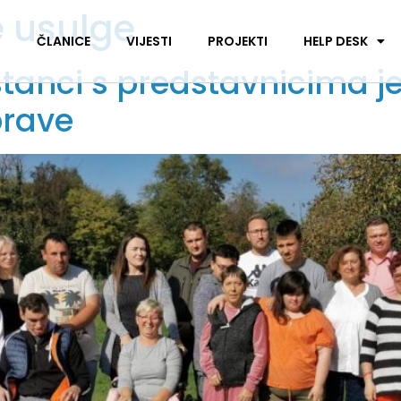
e usulge
I
ČLANICE
VIJESTI
PROJEKTI
HELP DESK
tanci s predstavnicima je
prave