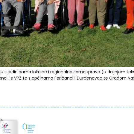
u s jedinicama lokalne i regionalne samouprave (u daljnjem tek
nci i s VPŽ te s općinama Feričanci i Đurđenovac te Gradom Naši