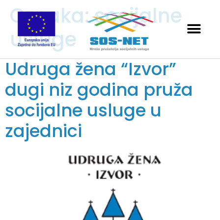
Oznaka:
socijalne
usluge
Udruga žena “Izvor”
dugi niz godina pruža
socijalne usluge u
zajednici