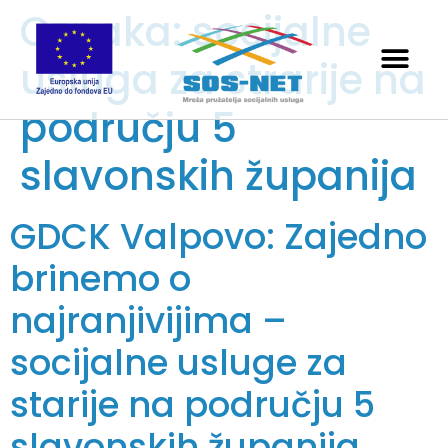
Oznaka:
socijalne
usluga za strarije na
području 5
slavonskih županija
GDCK Valpovo: Zajedno
brinemo o
najranjivijima –
socijalne usluge za
starije na području 5
slavonskih županija