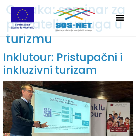
Oznaka:
seminar za
pružatelje usluga u
turizmu
Inklutour: Pristupačni i
inkluzivni turizam