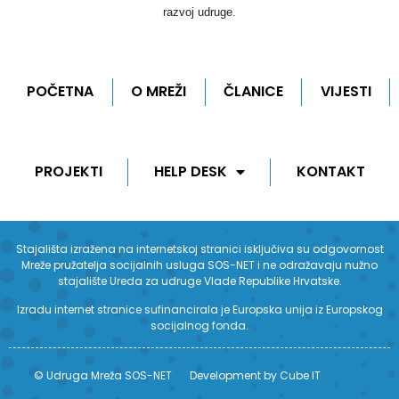
razvoj udruge.
POČETNA
O MREŽI
ČLANICE
VIJESTI
PROJEKTI
HELP DESK
KONTAKT
Stajališta izražena na internetskoj stranici isključiva su odgovornost
Mreže pružatelja socijalnih usluga SOS-NET i ne odražavaju nužno
stajalište Ureda za udruge Vlade Republike Hrvatske.
Izradu internet stranice sufinancirala je Europska unija iz Europskog
socijalnog fonda.
© Udruga Mreža SOS-NET
Development by Cube IT