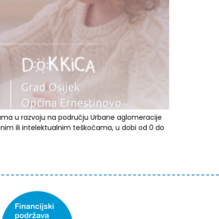
koćama u razvoju na području Urbane aglomeracije
čnim ili intelektualnim teškoćama, u dobi od 0 do