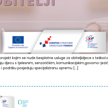
i projekt kojim se nude besplatne usluge za obiteljidjece s teš
uju djecu s tjelesnim, senzoričkim, komunikacijskim,govorno-jezi
 i podršku posjeduju specijaliziranu opremu […]