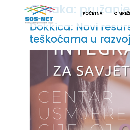
Oznaka:
pružanje
POČETNA
O MREŽ
Dokkica: Novi resur
teškoćama u razvo