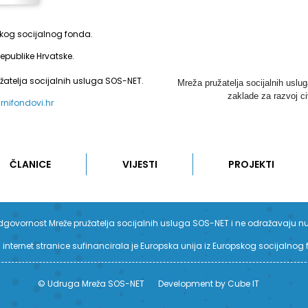
pskog socijalnog fonda.
epublike Hrvatske.
užatelja socijalnih usluga SOS-NET.
Mreža pružatelja socijalnih uslu
zaklade za razvoj ci
urnifondovi.hr
ČLANICE
VIJESTI
PROJEKTI
su odgovornost Mreže pružatelja socijalnih usluga SOS-NET i ne odražavaju n
 internet stranice sufinancirala je Europska unija iz Europskog socijalnog
© Udruga Mreža SOS-NET
Development by Cube IT