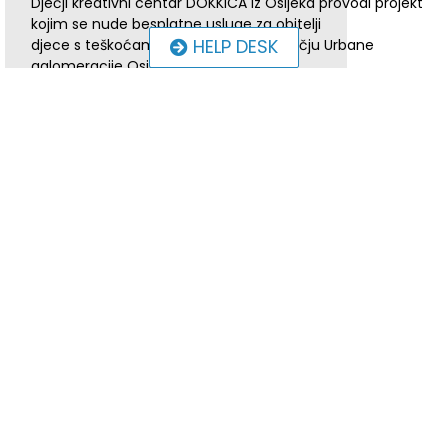
Dječji kreativni centar DOKKICA iz Osijeka provodi projekt
kojim se nude besplatne usluge za obitelji
HELP DESK
djece s teškoćama u razvoju na području Urbane
aglomeracije Osijek.
U program podrške u okviru projekta uključuju djecu s
tjelesnim, senzoričkim, komunikacijskim,
govorno-jezičnim ili intelektualnim teškoćama, u dobi od 0
do 12 godina.
U Integrativnom centru za savjetovanje i podršku
posjeduju specijaliziranu opremu za rad u senzornoj
sobi, a stručni tim čine psiholog, edukacijski rehabilitator,
fizioterapeut, floortime terapeut i radni
terapeut. Uz usluge u Centru nude i usluge mobilnog tima
koji pruža podršku u domu obitelji.
“Ulaskom u drugu godinu provedbe projekta zaprimamo
nove korisnike u program podrške te pozivamo
obitelji s područja Urbane aglomeracije Osijek čije dijete u
dobi od rođenja do 12. godina ima dijagnozu
postavljenu od liječnika/specijalista da nas kontaktiraju
kako bi ostvarili mogućnost korištenja besplatnih