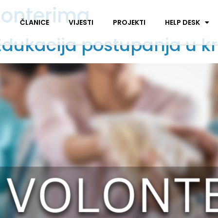
lonterima
I
ČLANICE
VIJESTI
PROJEKTI
HELP DESK
Edukacija postupanja u k