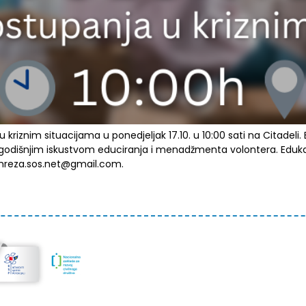
riznim situacijama u ponedjeljak 17.10. u 10:00 sati na Citadeli. 
godišnjim iskustvom educiranja i menadžmenta volontera. Edukacij
: mreza.sos.net@gmail.com.