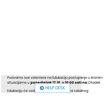
Pozivamo sve volontere na Edukaciju postupanja u kriznim
situacijama u
ponedjeljak 17.10. u 10:00 sati na
Citadeli.
HELP DESK
Edukaciju će voditi Tena Anić, voditeljica Lokalnog
volonterskog centra Zvono, stručnjakinja sa dugogodišnjim
iskustvom educiranja i menadžmenta volontera.