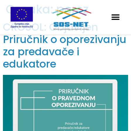
Oznaka:
porez
CROSOL: Objavljen
Priručnik o oporezivanju
za predavače i
edukatore