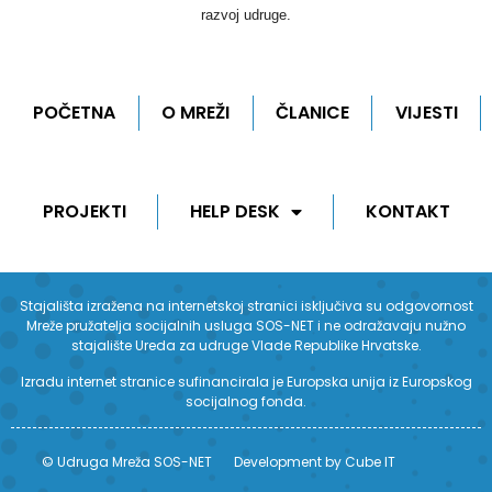
razvoj udruge.
POČETNA
O MREŽI
ČLANICE
VIJESTI
PROJEKTI
HELP DESK
KONTAKT
Stajališta izražena na internetskoj stranici isključiva su odgovornost
Mreže pružatelja socijalnih usluga SOS-NET i ne odražavaju nužno
stajalište Ureda za udruge Vlade Republike Hrvatske.
Izradu internet stranice sufinancirala je Europska unija iz Europskog
socijalnog fonda.
© Udruga Mreža SOS-NET
Development by Cube IT