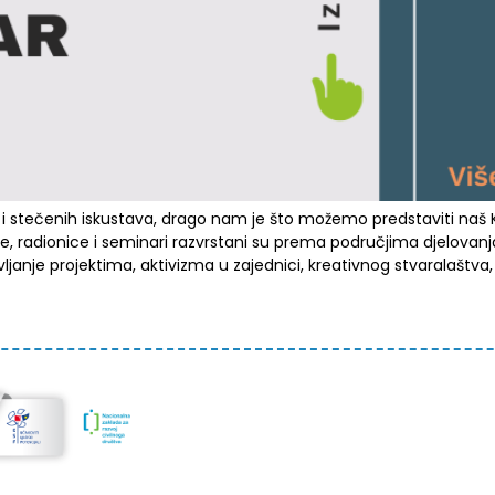
i stečenih iskustava, drago nam je što možemo predstaviti naš K
je, radionice i seminari razvrstani su prema područjima djelovanj
vljanje projektima, aktivizma u zajednici, kreativnog stvaralaštv