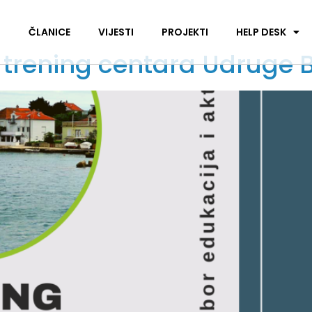
I
ČLANICE
VIJESTI
PROJEKTI
HELP DESK
i trening centara Udruge 