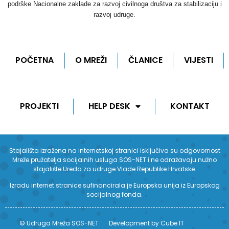
podrške Nacionalne zaklade za razvoj civilnoga društva za stabilizaciju i
razvoj udruge.
POČETNA
O MREŽI
ČLANICE
VIJESTI
PROJEKTI
HELP DESK
KONTAKT
Stajališta izražena na internetskoj stranici isključiva su odgovornost
Mreže pružatelja socijalnih usluga SOS-NET i ne odražavaju nužno
stajalište Ureda za udruge Vlade Republike Hrvatske.
Izradu internet stranice sufinancirala je Europska unija iz Europskog
socijalnog fonda.
© Udruga Mreža SOS-NET
Development by Cube IT