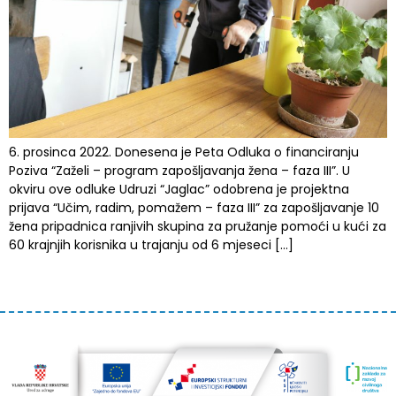
6. prosinca 2022. Donesena je Peta Odluka o financiranju
Poziva “Zaželi – program zapošljavanja žena – faza III”. U
okviru ove odluke Udruzi “Jaglac” odobrena je projektna
prijava “Učim, radim, pomažem – faza III” za zapošljavanje 10
žena pripadnica ranjivih skupina za pružanje pomoći u kući za
60 krajnjih korisnika u trajanju od 6 mjeseci […]