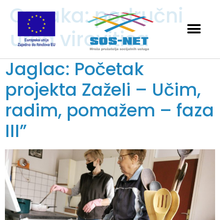
Oznaka:
područni
ured virovitica
Jaglac: Početak
projekta Zaželi – Učim,
radim, pomažem – faza
III”