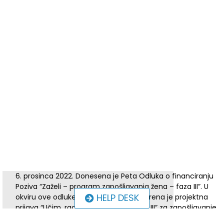
6. prosinca 2022. Donesena je Peta Odluka o financiranju
Poziva “Zaželi – program zapošljavanja žena – faza III”. U
HELP DESK
okviru ove odluke Udruzi “Jaglac” odobrena je projektna
prijava “Učim, radim, pomažem – faza III” za zapošljavanje
10 žena pripadnica ranjivih skupina za pružanje pomoći u