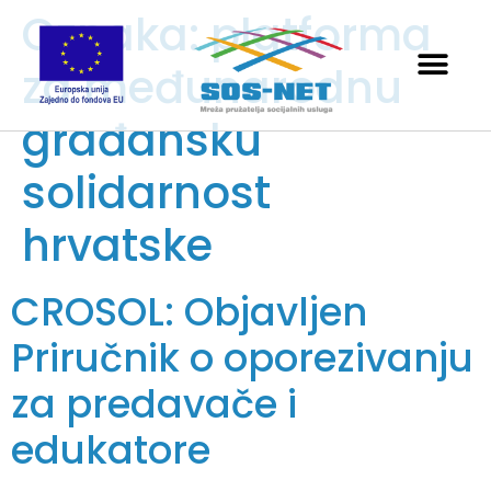
Oznaka:
platforma
za međunarodnu
građansku
solidarnost
hrvatske
CROSOL: Objavljen
Priručnik o oporezivanju
za predavače i
edukatore