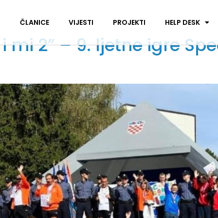
I
ČLANICE
VIJESTI
PROJEKTI
HELP DESK
mi 2” – 9. ljetne igre Sp