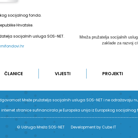
pskog socijalnog fonda.
epublike Hrvatske.
užatelja socijalnih usluga SOS-NET.
Mreža pružatelja socijalnih uslu
zaklade za razvoj ci
urnifondovi.hr
ČLANICE
VIJESTI
PROJEKTI
su odgovornost Mreže pružatelja socijalnih usluga SOS-NET i ne odražavaju n
 internet stranice sufinancirala je Europska unija iz Europskog socijalnog
© Udruga Mreža SOS-NET
Development by Cube IT